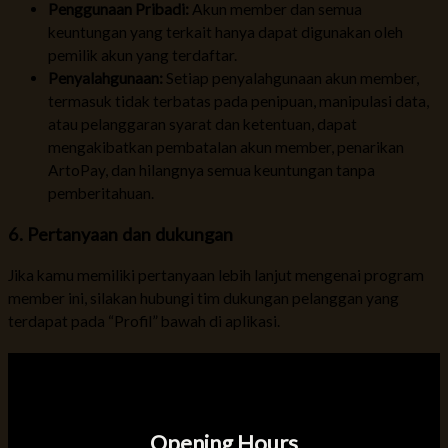
Penggunaan Pribadi:
Akun member dan semua
keuntungan yang terkait hanya dapat digunakan oleh
pemilik akun yang terdaftar.
Penyalahgunaan:
Setiap penyalahgunaan akun member,
termasuk tidak terbatas pada penipuan, manipulasi data,
atau pelanggaran syarat dan ketentuan, dapat
mengakibatkan pembatalan akun member, penarikan
ArtoPay, dan hilangnya semua keuntungan tanpa
pemberitahuan.
6. Pertanyaan dan dukungan
Jika kamu memiliki pertanyaan lebih lanjut mengenai program
member ini, silakan hubungi tim dukungan pelanggan yang
terdapat pada “Profil” bawah di aplikasi.
Opening Hours