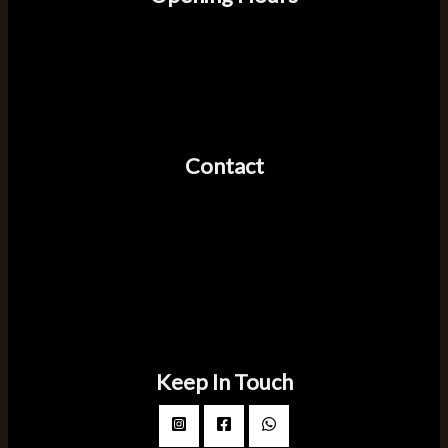
Monday – Friday
9am – 9pm
Saturday
9am – 9pm
Sunday
9am – 10pm
Contact
Office :
DSP Corp / Jl. Raya LPMP, Ngajeg, Tirtomartani,
Kec. Kalasan, Kabupaten Sleman, Daerah Istimewa
Yogyakarta 55571
Customer care :
+62 896-1850-8311
Franchise :
info@delapanbarbershop.com
Keep In Touch