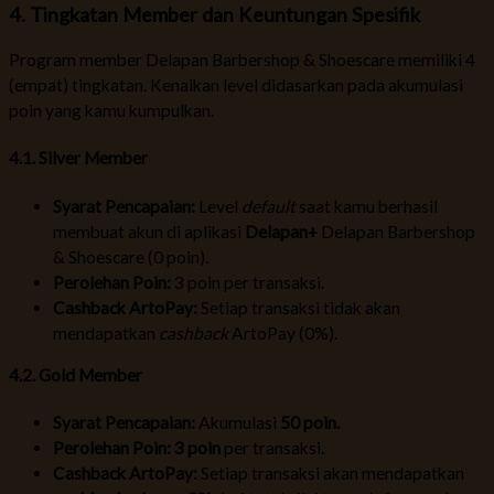
4. Tingkatan Member dan Keuntungan Spesifik
Program member
Delapan Barbershop & Shoescare
memiliki 4
(empat) tingkatan. Kenaikan level didasarkan pada akumulasi
poin yang kamu kumpulkan.
4.1. Silver Member
Syarat Pencapaian:
Level
default
saat kamu berhasil
membuat akun di aplikasi
Delapan+
Delapan Barbershop
& Shoescare
(0 poin).
Perolehan Poin:
3 poin per transaksi.
Cashback ArtoPay:
Setiap transaksi tidak akan
mendapatkan
cashback
ArtoPay (0%).
4.2. Gold Member
Syarat Pencapaian:
Akumulasi
50 poin.
Perolehan Poin: 3 poin
per transaksi.
Cashback ArtoPay:
Setiap transaksi akan mendapatkan